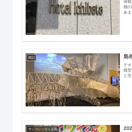
休暇
畑の
あま
島
雑記
テオ
模型
と生
2
サンフレッチェ広島