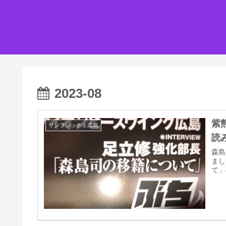
2023-08
紫
サンフレッチェ広島
読
森島
まし
て」