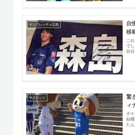
自
サンフレッチェ広島
移
これ
でし
自分
驚
マスコット
ィ
チケ
結構
たん