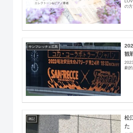
LO
の方
20
サンフレッチェ広島
観
20
劇的
松
雑記
た