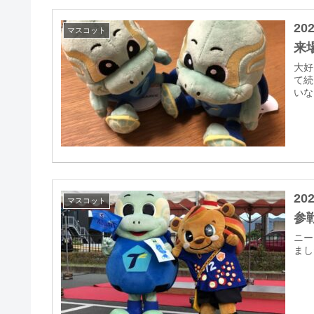
2
マスコット
来
大好
て続
いな
2
マスコット
参
ニー
まし