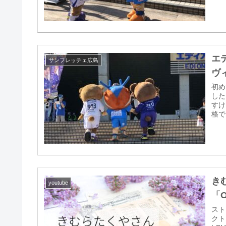
エ
サンフレッチェ広島
ヴ
初め
した
すけ
格で
き
youtube
「O
スト
クト