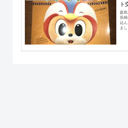
ト
森島
長崎
込ん
まし
なの