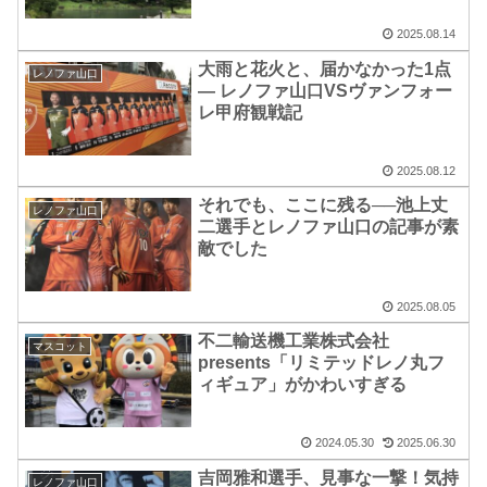
2025.08.14
大雨と花火と、届かなかった1点
レノファ山口
― レノファ山口VSヴァンフォー
レ甲府観戦記
2025.08.12
それでも、ここに残る──池上丈
レノファ山口
二選手とレノファ山口の記事が素
敵でした
2025.08.05
不二輸送機工業株式会社
マスコット
presents「リミテッドレノ丸フ
ィギュア」がかわいすぎる
2024.05.30
2025.06.30
吉岡雅和選手、見事な一撃！気持
レノファ山口