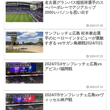
名古屋グランパス稲垣祥選手のス
youtube
ーパーボレーでアジアカップ
2000レバノンを思い出す
2024.07.30
サンフレッチェ広島 松本泰志選
youtube
手のヒーローインタビューが素敵
すぎる vsサガン鳥栖戦2024/7/21
2024.07.22
2024/7/14サンフレッチェ広島vs
サンフレッチェ広島
アビスパ福岡戦
2024.07.21
2024/7/5サンフレッチェ広島vsヴ
サンフレッチェ広島
ィッセル神戸戦