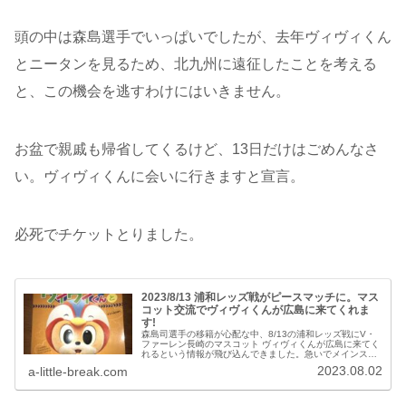
頭の中は森島選手でいっぱいでしたが、去年ヴィヴィくん
とニータンを見るため、北九州に遠征したことを考える
と、この機会を逃すわけにはいきません。
お盆で親戚も帰省してくるけど、13日だけはごめんなさ
い。ヴィヴィくんに会いに行きますと宣言。
必死でチケットとりました。
2023/8/13 浦和レッズ戦がピースマッチに。マス
コット交流でヴィヴィくんが広島に来てくれま
す!
森島司選手の移籍が心配な中、8/13の浦和レッズ戦にV・
ファーレン長崎のマスコット ヴィヴィくんが広島に来てく
れるという情報が飛び込んできました。急いでメインスタ
ンドのチケットを購入しようとしましたが、浦和レッズの
2023.08.02
a-little-break.com
サポさんのおかげなのか、ヴィヴィくん効果なのか、チケ
ットがほぼありませんでした。