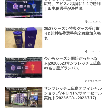
広島、アビスパ福岡に2−1で勝利
｜田中聡選手が決勝弾
2025.09.30
26/27シーズン特典グッズ受け取
サンフレッチェ広島
り&川村拓夢選手完全移籍加入発
表
2026.07.25
今からシーズン開始だったらな
サンフレッチェ広島
ぁ|20260523サンフレッチェ広島
vs名古屋グランパス
2026.05.26
サンフレッチェ広島オフィシャル
サンフレッチェ広島
ショップV-POINTでサマーセール
実施中(2023/6/30～2023/7/17)