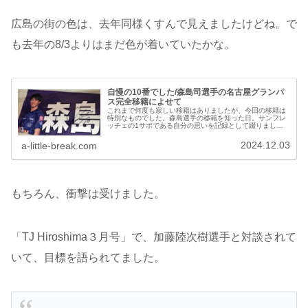
広島の街の色は、去年同様くすんで見えましたけどね。で
も去年の8/3よりはまだ色が着いていたかな。
自慢の10番でした/森島司選手の名古屋グランパ
ス完全移籍によせて
これまで何度も寂しい移籍はありましたが、今回の移籍は
特別なものでした。森島選手の移籍を知った日。サンフレ
ッチェの1サポである自分の思いを記録として綴りまし
た。
2024.12.03
a-little-break.com
もちろん、衝撃は受けました。
「TJ Hiroshima３月号」で、加藤陸次樹選手と対談されて
いて、目標を語られてました。