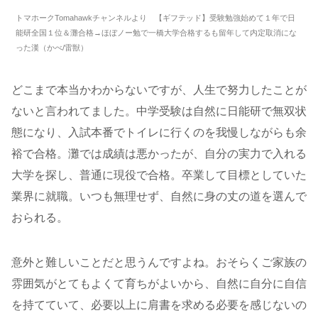
トマホークTomahawkチャンネルより 【ギフテッド】受験勉強始めて１年で日
能研全国１位＆灘合格→ほぼノー勉で一橋大学合格するも留年して内定取消にな
った漢（かべ/雷獣）
どこまで本当かわからないですが、人生で努力したことが
ないと言われてました。中学受験は自然に日能研で無双状
態になり、入試本番でトイレに行くのを我慢しながらも余
裕で合格。灘では成績は悪かったが、自分の実力で入れる
大学を探し、普通に現役で合格。卒業して目標としていた
業界に就職。いつも無理せず、自然に身の丈の道を選んで
おられる。
意外と難しいことだと思うんですよね。おそらくご家族の
雰囲気がとてもよくて育ちがよいから、自然に自分に自信
を持てていて、必要以上に肩書を求める必要を感じないの