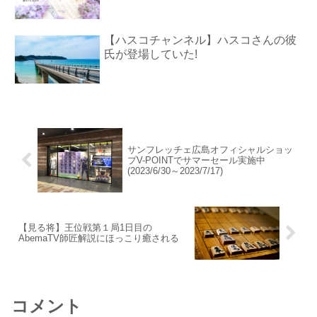
【ハスコチャンネル】ハスコさんの彼
氏が登場していた!
サンフレッチェ広島オフィシャルショッ
プV-POINTでサマーセール実施中
(2023/6/30～2023/7/17)
【見る将】王位戦第１局1日目の
AbemaTV師匠解説にほっこり癒される
コメント