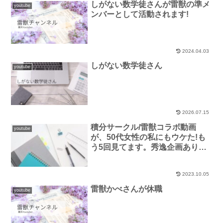
しがない数学徒さんが雷獣の準メ
youtube
ンバーとして活動されます!
2024.04.03
しがない数学徒さん
youtube
2026.07.15
積分サークル/雷獣コラボ動画
youtube
が、50代女性の私にもウケた!も
う5回見てます。秀逸企画ありが
とう。
2023.10.05
雷獣かべさんが休職
youtube