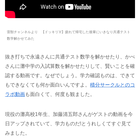
雷獣チャンネルより 【ドッキリ☠️】疲れて帰宅した後輩にいきなり共通テスト
数学解かせてみた
抜き打ちで永遠さんに共通テスト数学を解かせたり、かべ
さんに灘中学の入試算数を解かせたりして、賢いことを確
認する動画です。なぜでしょう。学力確認ものは、できて
もできなくても何か面白いんですよ。
積分サークルとのコ
ラボ動画
も面白くて、何度も観ました。
現役の灘高校1年生、加藤清五郎さんがゲストの動画を今
日アップされていて、学力ものだ!とうれしくてすぐ見て
みました。