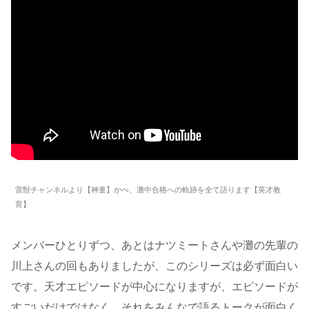
雷獣チャンネルより【神童】かべ、灘中合格への軌跡を全て語ります【英才教
育】
メンバーひとりずつ、あとはナツミートさんや灘の先輩の
川上さんの回もありましたが、このシリーズは必ず面白い
です。天才エピソードが中心になりますが、エピソードが
すごいだけではなく、それをみんなで語るトークが面白く