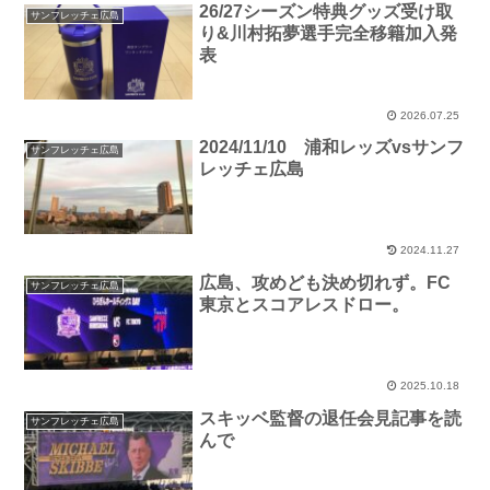
26/27シーズン特典グッズ受け取
サンフレッチェ広島
り&川村拓夢選手完全移籍加入発
表
2026.07.25
2024/11/10 浦和レッズvsサンフ
サンフレッチェ広島
レッチェ広島
2024.11.27
広島、攻めども決め切れず。FC
サンフレッチェ広島
東京とスコアレスドロー。
2025.10.18
スキッベ監督の退任会見記事を読
サンフレッチェ広島
んで