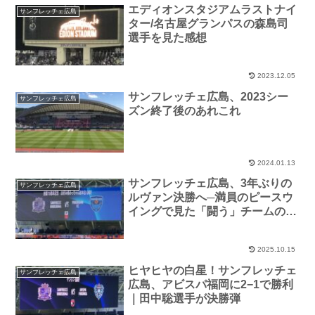
エディオンスタジアムラストナイ
サンフレッチェ広島
ター/名古屋グランパスの森島司
選手を見た感想
2023.12.05
サンフレッチェ広島、2023シー
サンフレッチェ広島
ズン終了後のあれこれ
2024.01.13
サンフレッチェ広島、3年ぶりの
サンフレッチェ広島
ルヴァン決勝へ─満員のピースウ
イングで見た「闘う」チームの
姿。
2025.10.15
ヒヤヒヤの白星！サンフレッチェ
サンフレッチェ広島
広島、アビスパ福岡に2−1で勝利
｜田中聡選手が決勝弾