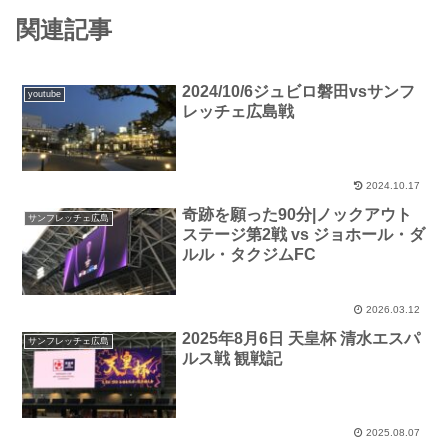
関連記事
2024/10/6ジュビロ磐田vsサンフ
youtube
レッチェ広島戦
2024.10.17
奇跡を願った90分|ノックアウト
サンフレッチェ広島
ステージ第2戦 vs ジョホール・ダ
ルル・タクジムFC
2026.03.12
2025年8月6日 天皇杯 清水エスパ
サンフレッチェ広島
ルス戦 観戦記
2025.08.07