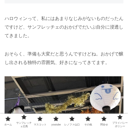
ハロウィンって、私にはあまりなじみがないものだったん
ですけど、サンフレッチェのおかげでだいぶ自分に浸透し
てきました。
おそらく、準備も大変だと思うんですけどね。おかげで醸
し出される独特の雰囲気、好きになってきてます。
サンフレッチ
プライバシー
ホーム
マスコット
youtube
レノファ山口
その他
問合せ
ェ広島
ポリシー