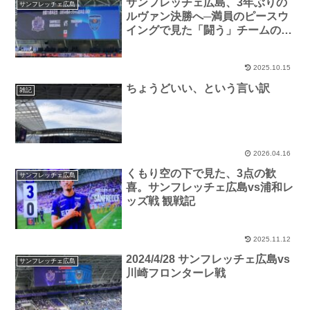
サンフレッチェ広島、3年ぶりの
サンフレッチェ広島
ルヴァン決勝へ─満員のピースウ
イングで見た「闘う」チームの
姿。
2025.10.15
ちょうどいい、という言い訳
雑記
2026.04.16
くもり空の下で見た、3点の歓
サンフレッチェ広島
喜。サンフレッチェ広島vs浦和レ
ッズ戦 観戦記
2025.11.12
2024/4/28 サンフレッチェ広島vs
サンフレッチェ広島
川崎フロンターレ戦