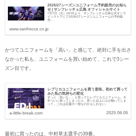
2026/27シーズンユニフォーム予約販売のお知ら
せ | サンフレッチェ広島 オフィシャルサイト
7月7日（火）18:00より、サンフレッチェ広島公式オンラ
インストアにて2026/27シーズンユニフォームの予約販
売...
www.sanfrecce.co.jp
かつてユニフォームを「高い」と感じて、絶対に手を出さ
なかった私も、ユニフォームを買い始めて、これで3シー
ズン目です。
レプリカユニフォームを買う意味。初めて買って
みた私の気持ちの変化
ずっと「高いな…」と思ってたレプリカユニフォーム。今
年ついに買ってしまったら、思った以上に心が動いてしま
って…これは応援の一部なのかもしれない。
2025.06.05
a-little-break.com
最初に買ったのは、中村草太選手の39番。