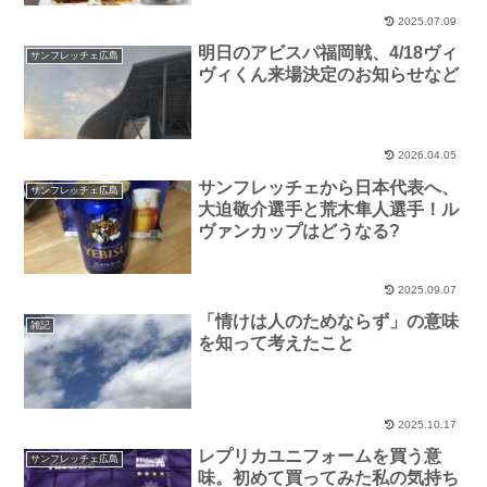
2025.07.09
明日のアビスパ福岡戦、4/18ヴィ
サンフレッチェ広島
ヴィくん来場決定のお知らせなど
2026.04.05
サンフレッチェから日本代表へ、
サンフレッチェ広島
大迫敬介選手と荒木隼人選手！ル
ヴァンカップはどうなる?
2025.09.07
「情けは人のためならず」の意味
雑記
を知って考えたこと
2025.10.17
レプリカユニフォームを買う意
サンフレッチェ広島
味。初めて買ってみた私の気持ち