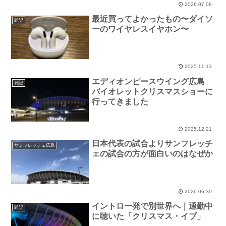
2026.07.08
最近買ってよかったもの〜ダイソ
雑記
ーのワイヤレスイヤホン〜
2025.11.13
エディオンピースウイング広島
雑記
バイオレットクリスマスショーに
行ってきました
2025.12.21
日本代表の試合よりサンフレッチ
サンフレッチェ広島
ェの試合の方が面白いのはなぜか
2026.06.30
イントロ一発で別世界へ｜通勤中
雑記
に聴いた「クリスマス・イブ」