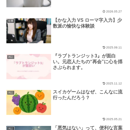
2026.05.27
【かな入力 VS ローマ字入力】少
仕事
数派の愉快な体験談
2025.09.11
『ラブトランジット3』が面白
雑記
い。元恋人たちの“再会”に心を揺
さぶられます。
2025.11.12
スイカゲームはなぜ、こんなに流
雑記
行ったんだろう？
2025.05.21
「悪気はない」って、便利な言葉
雑記