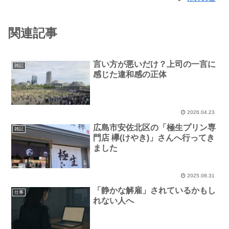
関連記事
言い方が悪いだけ？上司の一言に
雑記
感じた違和感の正体
2026.04.23
広島市安佐北区の「極生プリン専
雑記
門店 欅(けやき)」さんへ行ってき
ました
2025.08.31
「静かな解雇」されているかもし
仕事
れない人へ